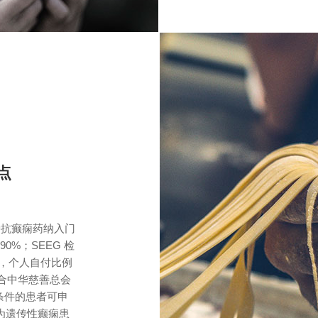
点
种抗癫痫药纳入门
0%；SEEG 检
付，个人自付比例
联合中华慈善总会
条件的患者可申
院为遗传性癫痫患