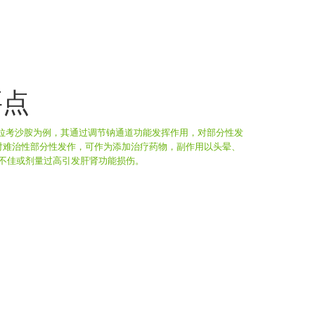
要点
拉考沙胺为例，其通过调节钠通道功能发挥作用，对部分性发
对难治性部分性发作，可作为添加治疗药物，副作用以头晕、
不佳或剂量过高引发肝肾功能损伤。