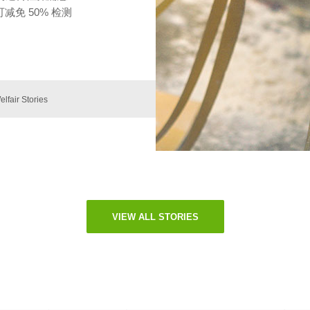
免 50% 检测
elfair Stories
VIEW ALL STORIES