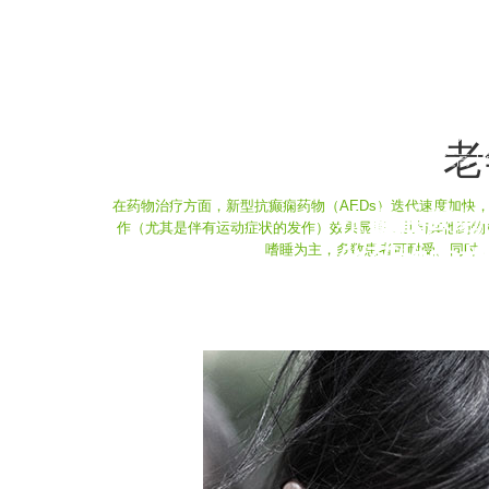
案，心理医生帮他缓解因
生的抑郁情绪。在 MDT
下，小田的发作从每周 5-
2-3 次，情绪也开朗了，
学交流。据统计，接受 M
难治性癫痫患者，有效率
老
≥50%）达 75%，远高
疗（50%）。
在药物治疗方面，新型抗癫痫药物（AEDs）迭代速度加
抗癫痫药物
作（尤其是伴有运动症状的发作）效果显著，且与其他药物
嗜睡为主，多数患者可耐受。同时
他药物的相
用