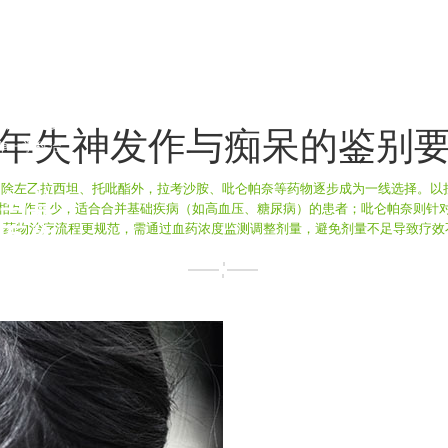
频繁发作产
 团队的帮助
6 次减少到
开始愿意和同
DT 治疗的
（发作减少
年失神发作与痴呆的鉴别
于单一学科治
快，除左乙拉西坦、托吡酯外，拉考沙胺、吡仑帕奈等药物逐步成为一线选择。以
与其
相互作用少，适合合并基础疾病（如高血压、糖尿病）的患者；吡仑帕奈则针
，药物治疗流程更规范，需通过血药浓度监测调整剂量，避免剂量不足导致疗效
互作