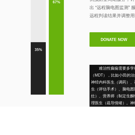
67%
出 “远程脑电图监测”
远程判读结果并调整用
DONATE NOW
35%
难治性癫痫需要多学
（MDT），比如小田的
神经内科医生（调药）、
生（评估手术）、脑电图
灶）、营养师（制定生酮
理医生（疏导情绪）。神
帮小田调整了药物剂量，
生评估后认为他不适合手
医生用长程脑电图监测他
养师给小田制定了个性化