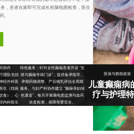
 服务，患者在家即可完成长程脑电图检查，医生
药。
科协作
特色服务：针对女性癫痫患者开设 “生
医保与救助政策
治疗团队包括
殖与癫痫专病门诊”，提供备孕指导、
神经外科医
孕期药物调整、产后哺乳评估全周期
儿童癫痫病
医生（找病
服务。与妇产科协作建立 “癫痫孕妇绿
疗与护理
饮食）、心
色通道”，每月开展脑电图监测与血药
经内科医生
浓度检测，保障母婴安全。
神经外科医
癫痫合并高血压
术，脑电图
的降压药物选择
的发作，营
生酮饮食方